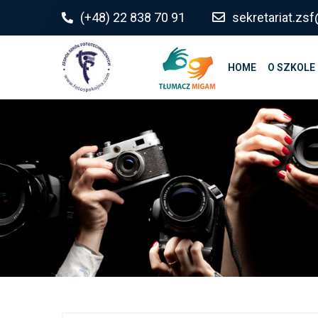
do
(+48) 22 838 70 91
sekretariat.z
treści
HOME
O SZKOLE