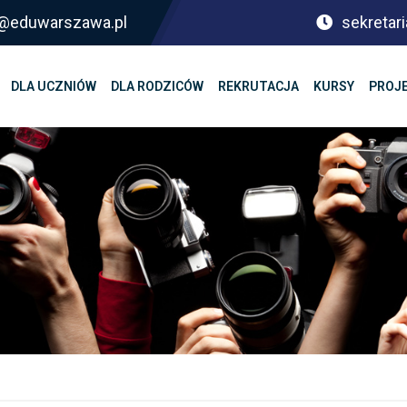
sf@eduwarszawa.pl
sekretari
DLA UCZNIÓW
DLA RODZICÓW
REKRUTACJA
KURSY
PROJ