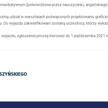
omunikatywnym (potwierdzone przez nauczyciela j. angielskiego
mą udział w warsztatach poświęconych projektowaniu graficzn
. Do wyjazdu zakwalifikowani zostaną uczestnicy, którzy wyk
e wyjazdu, zgłoszenia proszę kierować do 1 października 2021 
YSZYŃSKIEGO