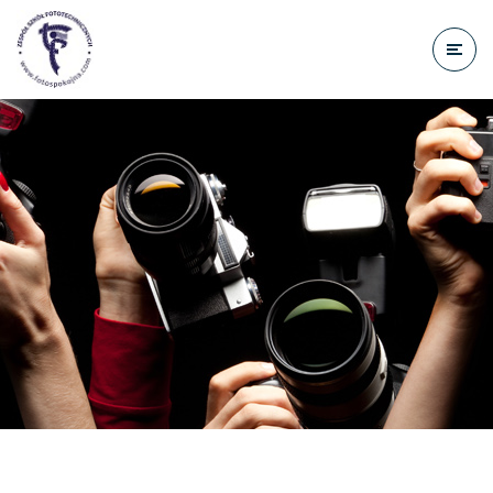
do
treści