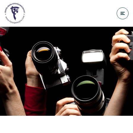
do
treści