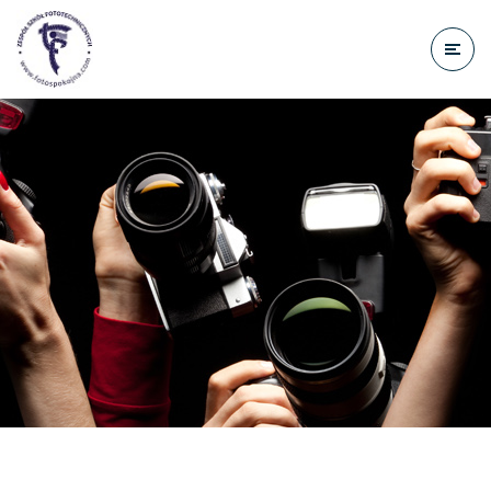
do
treści