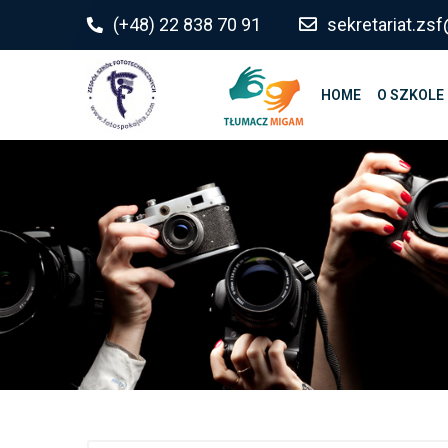
do
(+48) 22 838 70 91
sekretariat.z
treści
HOME
O SZKOLE