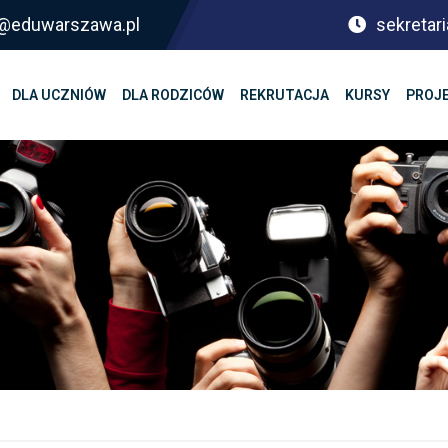
sf@eduwarszawa.pl
sekretari
DLA UCZNIÓW
DLA RODZICÓW
REKRUTACJA
KURSY
PROJ