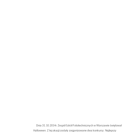
Dnia 31.10.2014r. Zespół Szkół Fototechnicznych w Warszawie świętował
Halloween. Z tej okazji zostały zorganizowane dwa konkursy: Najlepszy