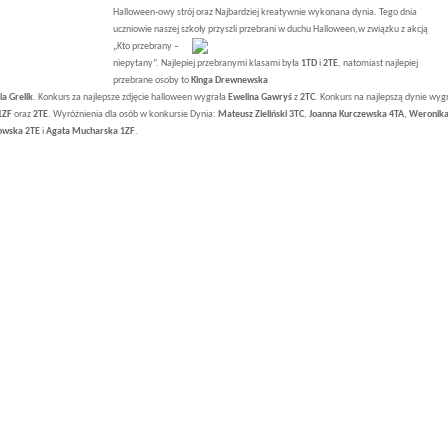
Halloween-owy strój oraz Najbardziej kreatywnie wykonana dynia. Tego dnia
uczniowie naszej szkoły przyszli przebrani w duchu Halloween,w związku z akcją
„Kto przebrany –
niepytany”. Najlepiej przebranymi klasami była
1TD
i
2TE
, natomiast najlepiej
przebrane osoby to
Kinga Drewnewska
ia Grelik
. Konkurs za najlepsze zdjęcie halloween wygrała
Ewelina Gawryś
z
2TC
. Konkurs na najlepszą dynie wyg
1ZF
oraz
2TE
. Wyróżnienia dla osób w konkursie Dynia:
Mateusz Zieliński 3TC
,
Joanna Kurczewska 4TA
,
Weronik
owska 2TE
i
Agata Mucharska 1ZF
.