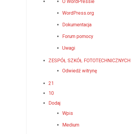
O WordPressie
WordPressie
WordPress.org
Dokumentacja
Forum pomocy
Uwagi
ZESPÓŁ SZKÓŁ FOTOTECHNICZNYCH
Odwiedź witrynę
1
21
aktualizacja
10
10
WordPressa,
komentarzy
Dodaj
8
oczekuje
Wpis
aktualizacji
na
wtyczek,
Medium
moderację
12