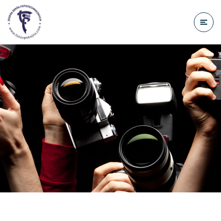
do
treści