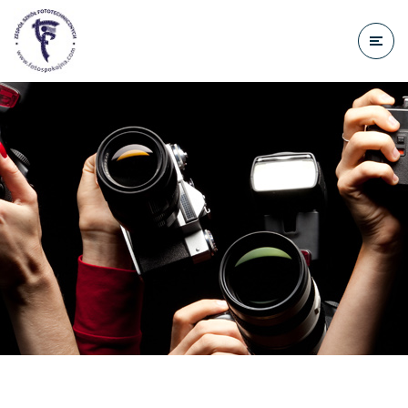
do
treści