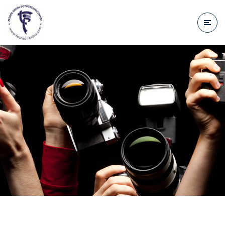
do
treści