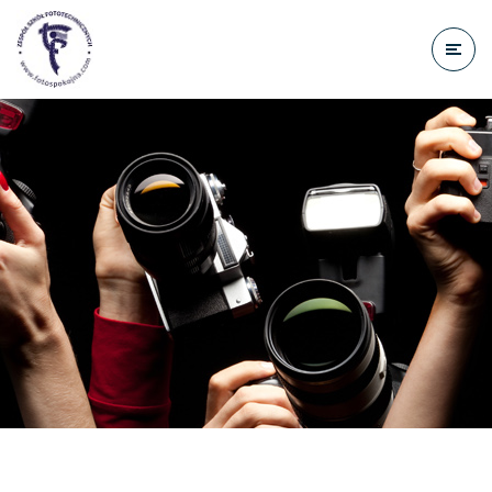
do
treści