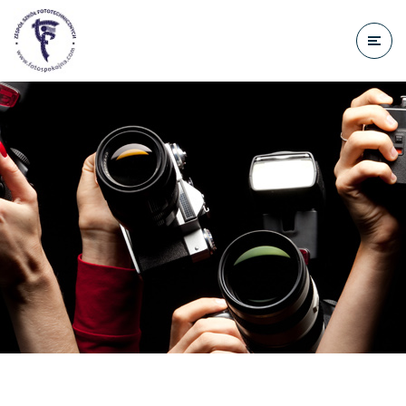
do
treści