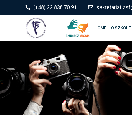
do
(+48) 22 838 70 91
sekretariat.z
treści
HOME
O SZKOLE