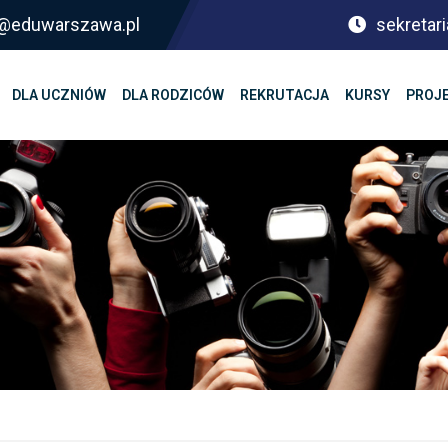
sf@eduwarszawa.pl
sekretari
DLA UCZNIÓW
DLA RODZICÓW
REKRUTACJA
KURSY
PROJ