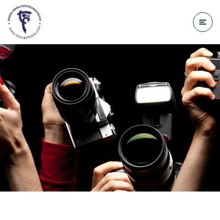
do
treści