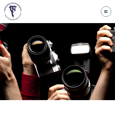
do
treści