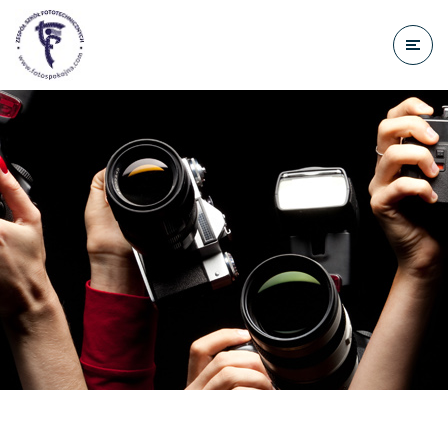
do
treści