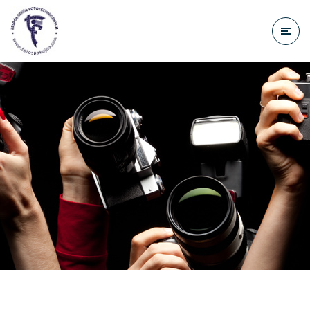
do
treści