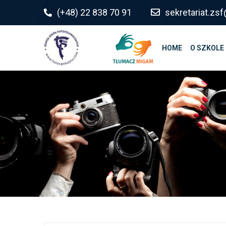
do
(+48) 22 838 70 91
sekretariat.z
treści
HOME
O SZKOLE