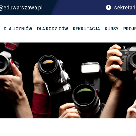
sf@eduwarszawa.pl
sekretari
DLA UCZNIÓW
DLA RODZICÓW
REKRUTACJA
KURSY
PROJ