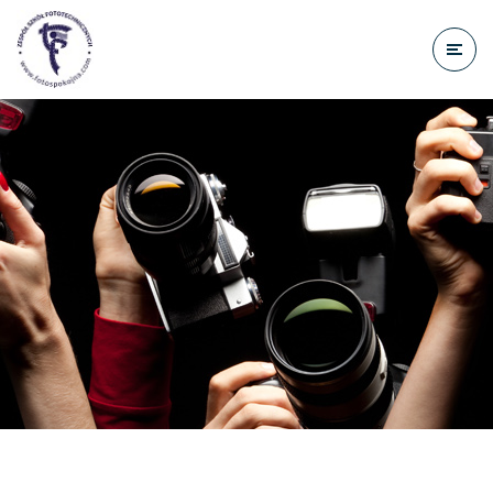
do
treści