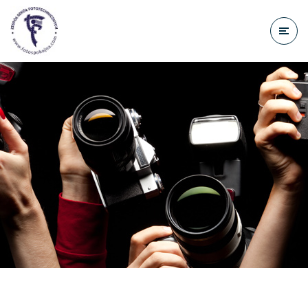
do
treści