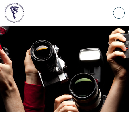
do
treści