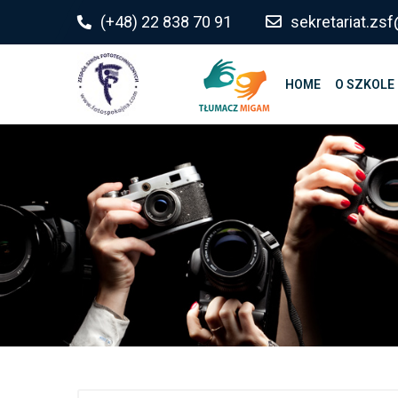
do
(+48) 22 838 70 91
sekretariat.z
treści
HOME
O SZKOLE