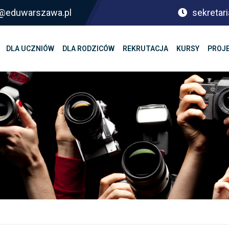
sf@eduwarszawa.pl
sekretari
DLA UCZNIÓW
DLA RODZICÓW
REKRUTACJA
KURSY
PROJ