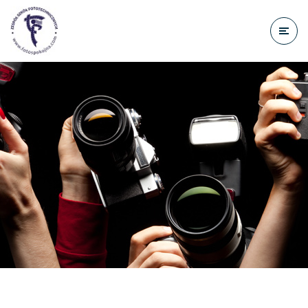
do
treści