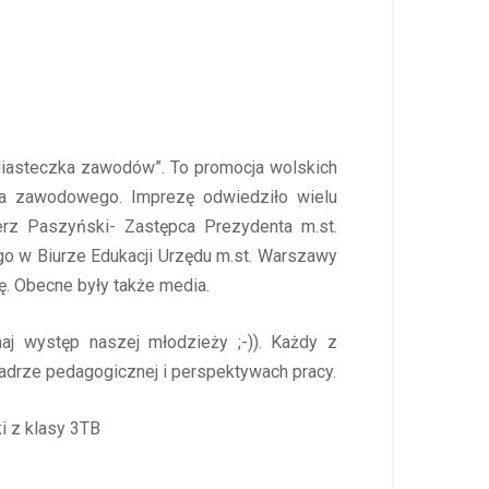
Miasteczka zawodów”. To promocja wolskich
wa zawodowego. Imprezę odwiedziło wielu
erz Paszyński- Zastępca Prezydenta m.st.
go w Biurze Edukacji Urzędu m.st. Warszawy
ę. Obecne były także media.
j występ naszej młodzieży ;-)). Każdy z
kadrze pedagogicznej i perspektywach pracy.
ki z klasy 3TB