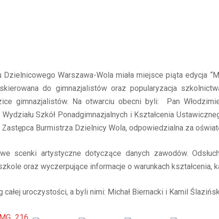
du Dzielnicowego Warszawa-Wola miała miejsce piąta edycja “
skierowana do gimnazjalistów oraz popularyzacja szkolnict
ice gimnazjalistów. Na otwarciu obecni byli: Pan Włodzimi
 Wydziału Szkół Ponadgimnazjalnych i Kształcenia Ustawiczne
Zastępca Burmistrza Dzielnicy Wola, odpowiedzialna za oświat
owe scenki artystyczne dotyczące danych zawodów. Odsłucha
szkole oraz wyczerpujące informacje o warunkach kształcenia, 
ałej uroczystości, a byli nimi: Michał Biernacki i Kamil Ślazińs