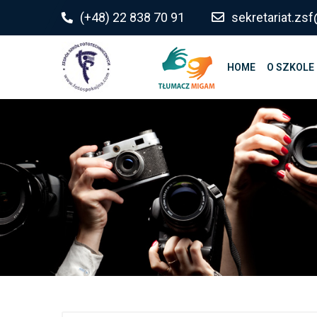
do
(+48) 22 838 70 91
sekretariat.z
treści
HOME
O SZKOLE