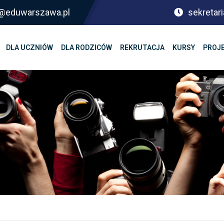
sf@eduwarszawa.pl
sekretari
DLA UCZNIÓW
DLA RODZICÓW
REKRUTACJA
KURSY
PROJ