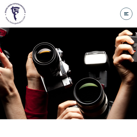
do
treści