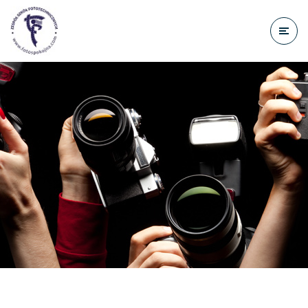
do
treści