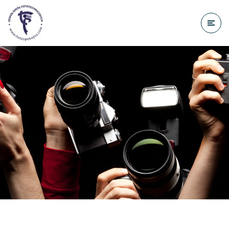
do
treści