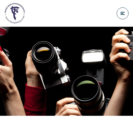
do
treści