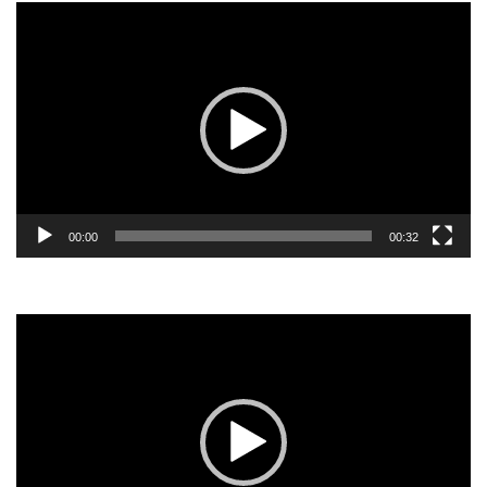
Odtwarzacz
video
00:00
00:32
Odtwarzacz
video