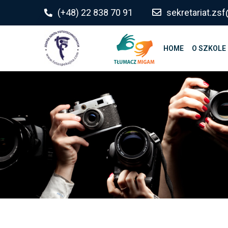
do
(+48) 22 838 70 91
sekretariat.z
treści
HOME
O SZKOLE