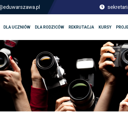
sf@eduwarszawa.pl
sekretari
DLA UCZNIÓW
DLA RODZICÓW
REKRUTACJA
KURSY
PROJ