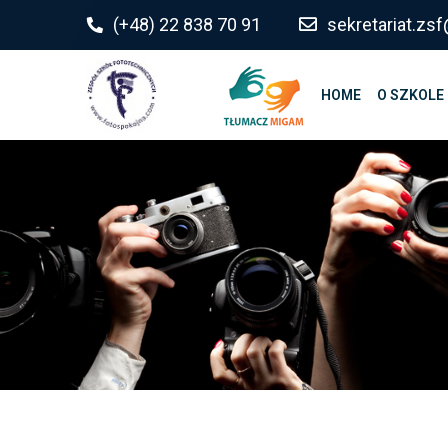
do
(+48) 22 838 70 91
sekretariat.z
treści
HOME
O SZKOLE