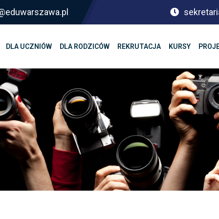
sf@eduwarszawa.pl
sekretari
DLA UCZNIÓW
DLA RODZICÓW
REKRUTACJA
KURSY
PROJ