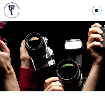
do
treści