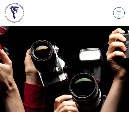
do
treści