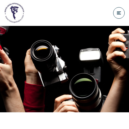
do
treści