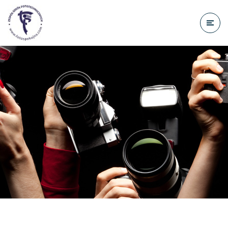
do
treści