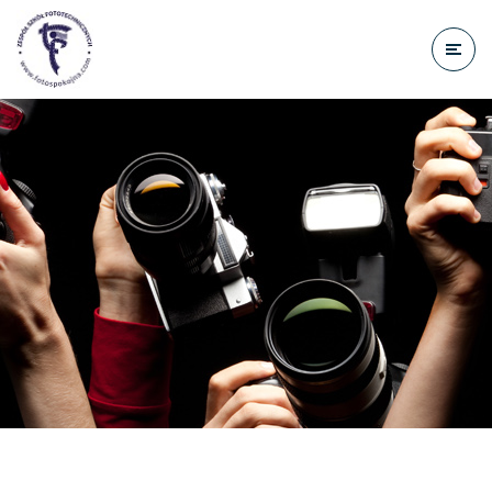
do
treści