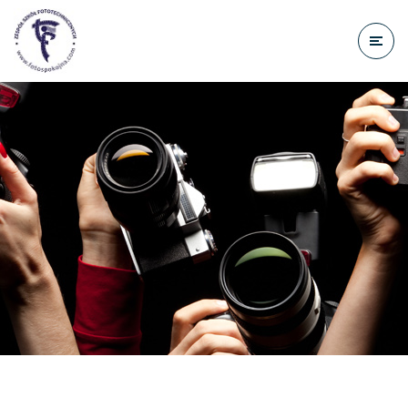
do
treści