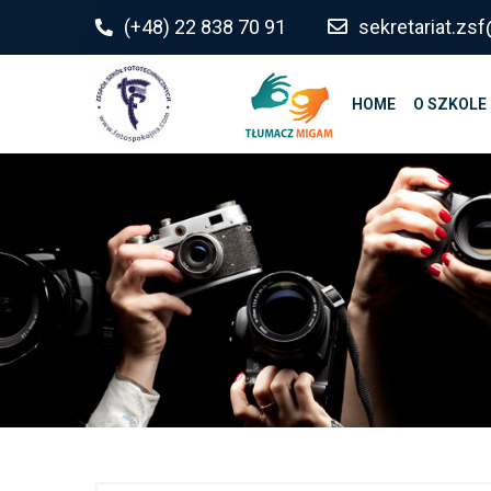
do
(+48) 22 838 70 91
sekretariat.z
treści
HOME
O SZKOLE