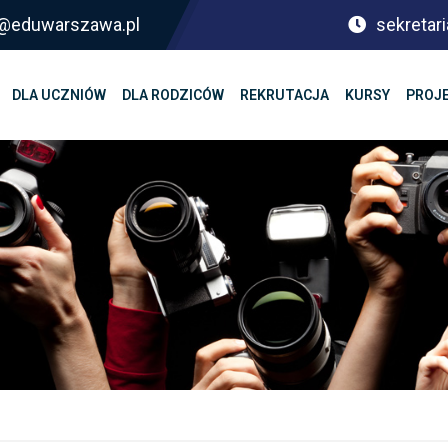
sf@eduwarszawa.pl
sekretari
DLA UCZNIÓW
DLA RODZICÓW
REKRUTACJA
KURSY
PROJ