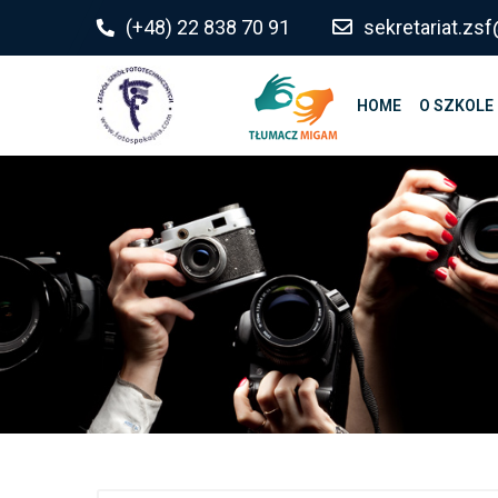
do
(+48) 22 838 70 91
sekretariat.z
treści
HOME
O SZKOLE