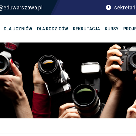
sf@eduwarszawa.pl
sekretari
DLA UCZNIÓW
DLA RODZICÓW
REKRUTACJA
KURSY
PROJ