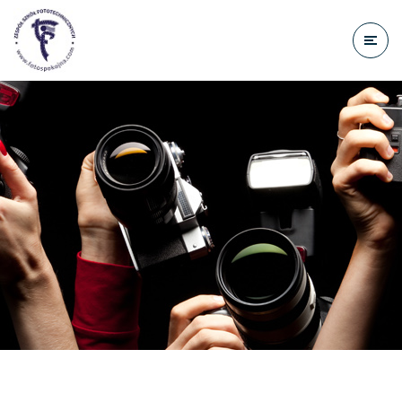
do
treści