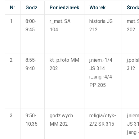
Nr
Godz
Poniedziałek
Wtorek
Środ
1
8:00-
r_mat.
SA
historia
JG
mat.
8:45
104
212
202
2
8:55-
kt_p.foto
MM
j.niem.-1/4
j.pols
9:40
202
JS
314
312
r_ang.-4/4
PP
205
3
9:50-
godz.wych
religia/etyk-
j.nie
10:35
MM
202
2/2
SR
315
JS
3
j.ang.