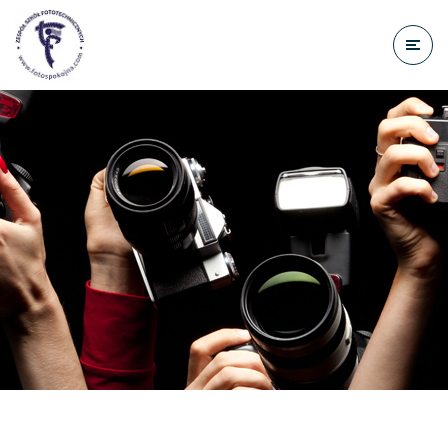
do
treści