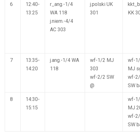
6
12:40-
r_ang.-1/4
j.polski
UK
kkt_
13:25
WA
118
301
KK
3
j.niem.-4/4
AC
303
7
13:35-
j.ang.-1/4
WA
wf-1/2
MJ
wf-1
14:20
118
303
MJ
s
wf-2/2
SW
wf-2
@
SW
b
8
14:30-
wf-1
15:15
MJ
2
wf-2
SW
b