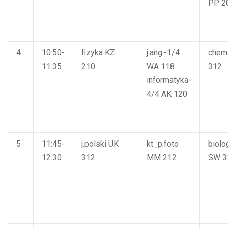
PP
2
4
10:50-
fizyka
KZ
j.ang.-1/4
chem
11:35
210
WA
118
312
informatyka-
4/4
AK
120
5
11:45-
j.polski
UK
kt_p.foto
biolo
12:30
312
MM
212
SW
3