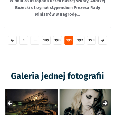
W dniu 28 listopada uczeń naszej szkoły, Andrzej
Bożecki otrzymał stypendium Prezesa Rady
Ministrów w nagrodę…
1
…
189
190
191
192
193
Galeria jednej fotografii