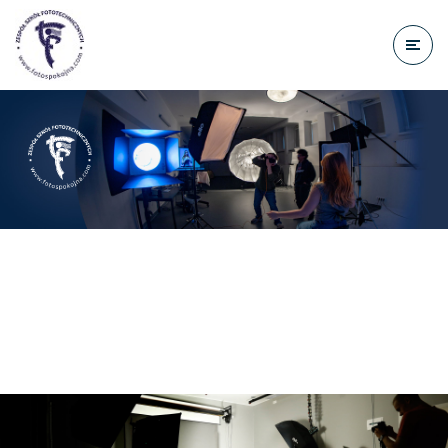
do
treści