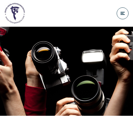
do
treści