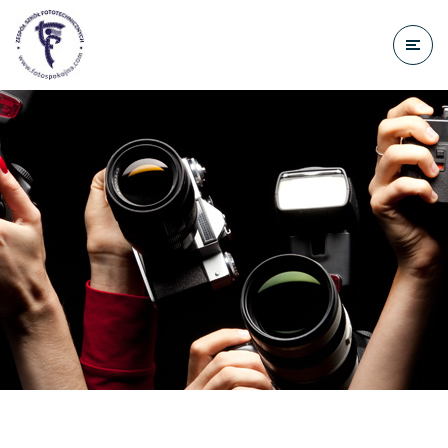
do
treści