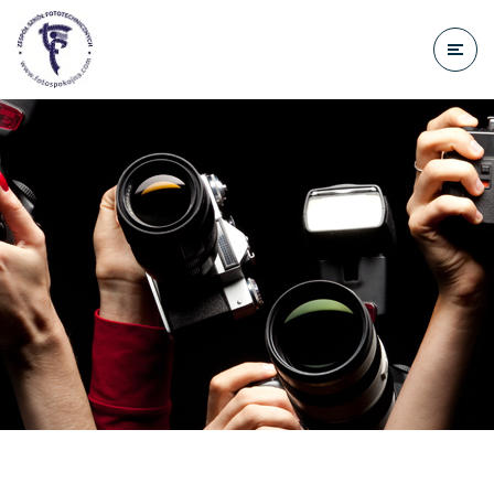
do
treści