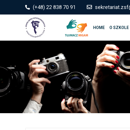
do
(+48) 22 838 70 91
sekretariat.z
treści
HOME
O SZKOLE