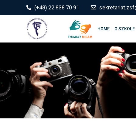
do
(+48) 22 838 70 91
sekretariat.z
treści
HOME
O SZKOLE