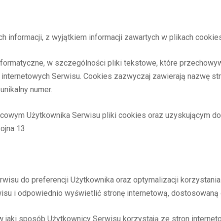
 informacji, z wyjątkiem informacji zawartych w plikach cookies
e informatyczne, w szczególności pliki tekstowe, które przech
 internetowych Serwisu. Cookies zazwyczaj zawierają nazwę stro
unikalny numer.
wym Użytkownika Serwisu pliki cookies oraz uzyskującym do n
ojna 13
wisu do preferencji Użytkownika oraz optymalizacji korzystania 
su i odpowiednio wyświetlić stronę internetową, dostosowaną 
w jaki sposób Użytkownicy Serwisu korzystają ze stron interneto