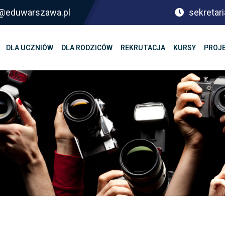
sf@eduwarszawa.pl
sekretari
DLA UCZNIÓW
DLA RODZICÓW
REKRUTACJA
KURSY
PROJ