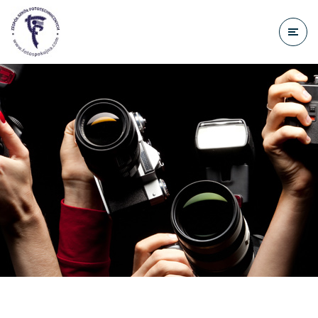
do
treści