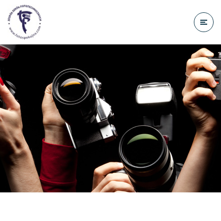
do
treści