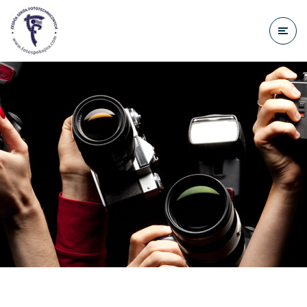
do
treści