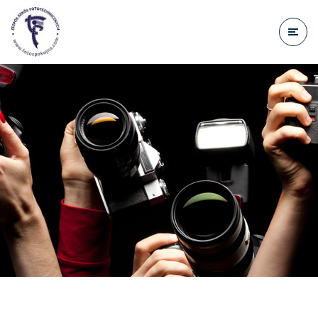
do
treści