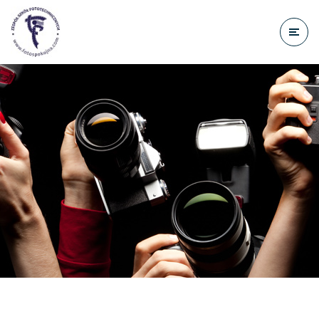
do
treści