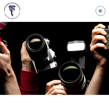
do
treści