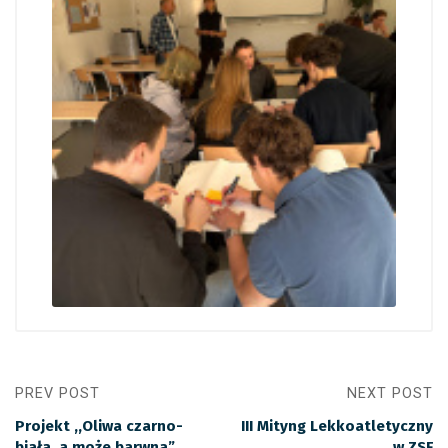
PREV POST
NEXT POST
Projekt ,,Oliwa czarno-
III Mityng Lekkoatletyczny
biała, a może barwna”
w ZSF